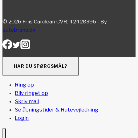
© 2026 Friis Carclean CVR: 42428396 - By
autobrand.dk
HAR DU SPØRGSMÅL?
Ring op
Bliv ringet op
Skriv mail
Se åbningstider & Rutevejledning
Login