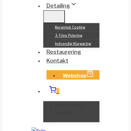
Detailing
Keramisk Coating
3-Trins Polering
Indvendig Klargøring
Restaurering
Kontakt
Webshop
0
Ingen varer i
kurven.