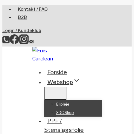
Skip
Kontakt / FAQ
to
B2B
content
Login / Kundeklub
Forside
Webshop
Bilpleje
SDC Shop
PPF /
Stenslagsfolie