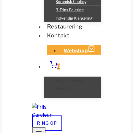
Keramisk Coating
3-Trins Polering
Indvendig Klargøring
Restaurering
Kontakt
Webshop
0
Ingen varer i
kurven.
RING OP