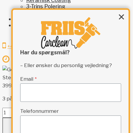
Keramisk Coating
3-Trins Polering
Indvendig Klargøring
Restaurering
Kontakt
SÆSONPAKKE – ALL-IN-ONE
+45 8161 1586
Har du spørgsmål?
Man - Tors: 07:30 - 16:30 ⏐ Fre: 07:30 - 16:00
– Eller ønsker du personlig vejledning?
Geist –
Steering Wheel Restoration Kit
Email
*
399,95
kr.
3 på lager
Telefonnummer
Geist
-
TILFØJ TIL KURV
Steering