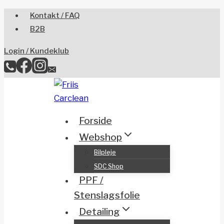
Skip
Kontakt / FAQ
to
B2B
content
Login / Kundeklub
Forside
Webshop
Bilpleje
SDC Shop
PPF /
Stenslagsfolie
Detailing