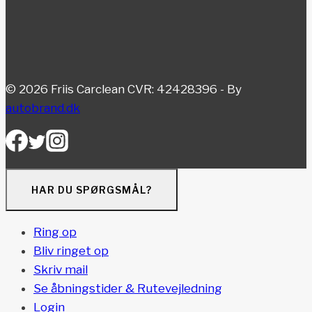
© 2026 Friis Carclean CVR: 42428396 - By
autobrand.dk
HAR DU SPØRGSMÅL?
Ring op
Bliv ringet op
Skriv mail
Se åbningstider & Rutevejledning
Login