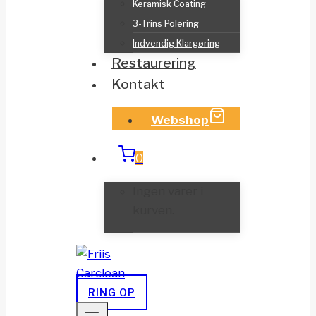
Keramisk Coating
3-Trins Polering
Indvendig Klargøring
Restaurering
Kontakt
Webshop
0
Ingen varer i
kurven.
RING OP