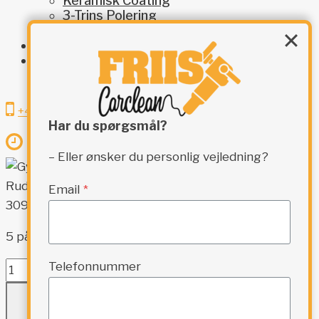
Keramisk Coating
3-Trins Polering
Indvendig Klargøring
Restaurering
Kontakt
SÆSONPAKKE – ALL-IN-ONE
+45 8161 1586
Har du spørgsmål?
Man - Tors: 07:30 - 16:30 ⏐ Fre: 07:30 - 16:00
– Eller ønsker du personlig vejledning?
Gyeon Q² View,
Rude coating EVO
Email
*
309,95
kr.
5 på lager
Telefonnummer
Gyeon
Q²
TILFØJ TIL KURV
View,