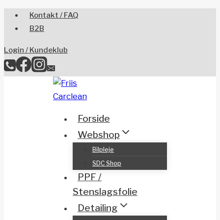
Skip
Kontakt / FAQ
to
B2B
content
Login / Kundeklub
Forside
Webshop
Bilpleje
SDC Shop
PPF /
Stenslagsfolie
Detailing