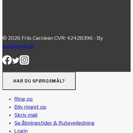
© 2026 Friis Carclean CVR: 42428396 - By
autobrand.dk
HAR DU SPØRGSMÅL?
Ring op
Bliv ringet op
Skriv mail
Se åbningstider & Rutevejledning
Login