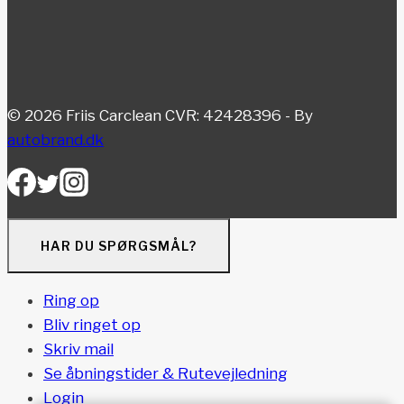
© 2026 Friis Carclean CVR: 42428396 - By
autobrand.dk
HAR DU SPØRGSMÅL?
Ring op
Bliv ringet op
Skriv mail
Se åbningstider & Rutevejledning
Login