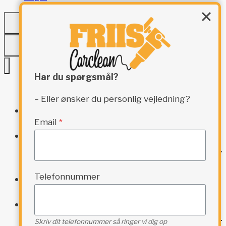
Har du spørgsmål?
– Eller ønsker du personlig vejledning?
Forside
Email
*
TOGGLE
Webshop
CHILD
MENU
Bilpleje
SDC Shop
Telefonnummer
PPF / Stenslagsfolie
TOGGLE
Detailing
CHILD
MENU
Skriv dit telefonnummer så ringer vi dig op