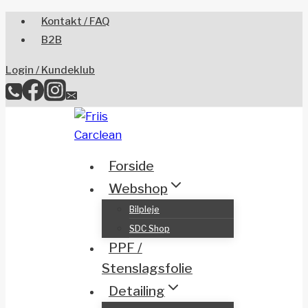
Skip
Kontakt / FAQ
to
B2B
content
Login / Kundeklub
Forside
Webshop
Bilpleje
SDC Shop
PPF /
Stenslagsfolie
Detailing