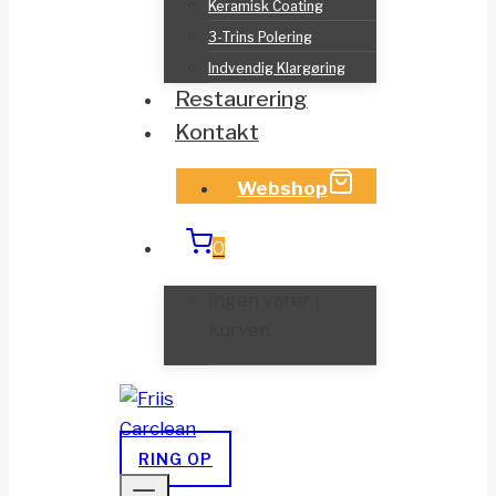
Keramisk Coating
3-Trins Polering
Indvendig Klargøring
Restaurering
Kontakt
Webshop
0
Ingen varer i
kurven.
RING OP