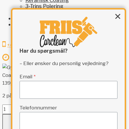
Keramisk Coating
3-Trins Polering
Indvendig Klargøring
Restaurering
Kontakt
SÆSONPAKKE – ALL-IN-ONE
+45 8161 1586
Har du spørgsmål?
Man - Tors: 07:30 - 16:30 ⏐ Fre: 07:30 - 16:00
– Eller ønsker du personlig vejledning?
Gyeon Q²M Clay EVO,
Coarse
Email
*
139,95
kr.
2 på lager
Telefonnummer
Gyeon
Q²M
TILFØJ TIL KURV
Clay