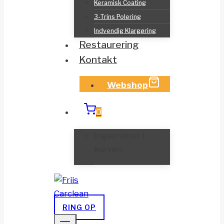
Keramisk Coating
3-Trins Polering
Indvendig Klargøring
Restaurering
Kontakt
Webshop
0
Ingen varer i
kurven.
RING OP