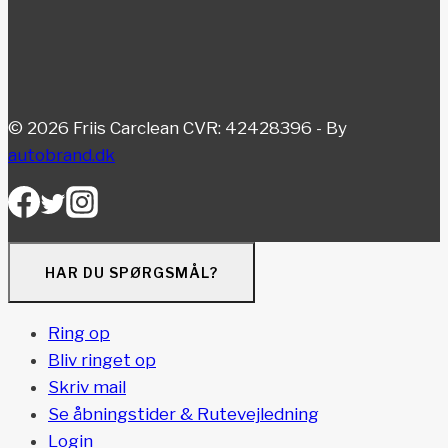
© 2026 Friis Carclean CVR: 42428396 - By
autobrand.dk
HAR DU SPØRGSMÅL?
Ring op
Bliv ringet op
Skriv mail
Se åbningstider & Rutevejledning
Login