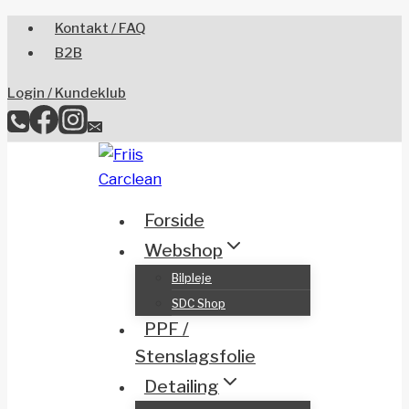
Skip
Kontakt / FAQ
to
B2B
content
Login / Kundeklub
Forside
Webshop
Bilpleje
SDC Shop
PPF /
Stenslagsfolie
Detailing