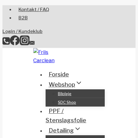
Skip
Kontakt / FAQ
to
B2B
content
Login / Kundeklub
Forside
Webshop
Bilpleje
SDC Shop
PPF /
Stenslagsfolie
Detailing