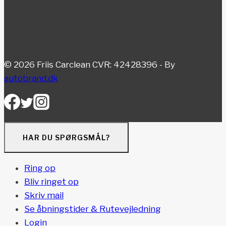
© 2026 Friis Carclean CVR: 42428396 - By
autobrand.dk
HAR DU SPØRGSMÅL?
Ring op
Bliv ringet op
Skriv mail
Se åbningstider & Rutevejledning
Login