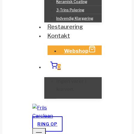
Keramisk Coating
3-Trins Polering
Indvendig Klargøring
Restaurering
Kontakt
Webshop
0
Ingen varer i
kurven.
RING OP