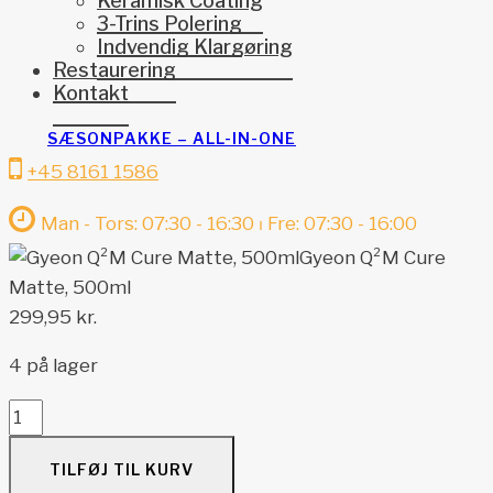
Keramisk Coating
3-Trins Polering
Indvendig Klargøring
Restaurering
Kontakt
SÆSONPAKKE – ALL-IN-ONE
+45 8161 1586
Man - Tors: 07:30 - 16:30 ⏐ Fre: 07:30 - 16:00
Gyeon Q²M Cure
Matte, 500ml
299,95
kr.
4 på lager
Gyeon
Q²M
TILFØJ TIL KURV
Cure