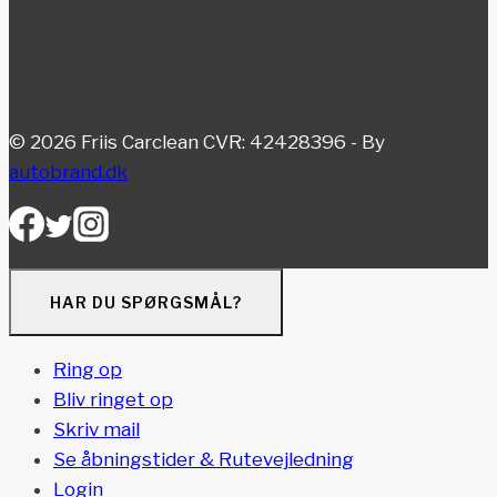
© 2026 Friis Carclean CVR: 42428396 - By
autobrand.dk
HAR DU SPØRGSMÅL?
Ring op
Bliv ringet op
Skriv mail
Se åbningstider & Rutevejledning
Login