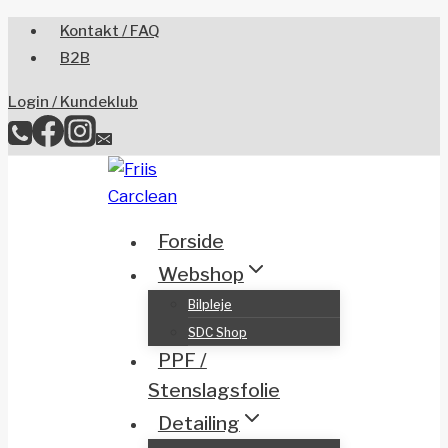
Skip
Kontakt / FAQ
to
B2B
content
Login / Kundeklub
Forside
Webshop
Bilpleje
SDC Shop
PPF /
Stenslagsfolie
Detailing