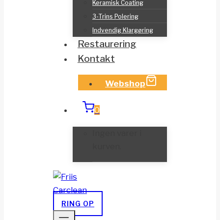
Keramisk Coating
3-Trins Polering
Indvendig Klargøring
Restaurering
Kontakt
Webshop
0
Ingen varer i
kurven.
RING OP